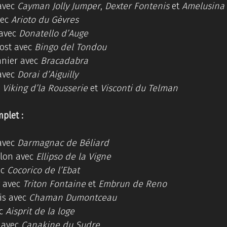
avec 
Cayman Jolly Jumper
, 
Dexter Fontenis
 et 
Amelusina
ec 
Arioto du Gèvres
avec 
Donatello d’Auge
ost avec 
Bingo del Tondou
nier avec 
Bracadabra
avec 
Dorai d’Aiguilly
 
Viking d’la Rousserie
 et 
Visconti du Telman
plet :
avec 
Darmagnac de Béliard
lon avec 
Ellipso de la Vigne
c 
Cocorico de l’Ebat
 avec 
Triton Fontaine
 et 
Embrun de Reno
s avec 
Chaman Dumontceau
c 
Aisprit de la loge
 avec 
Canakine du Sudre