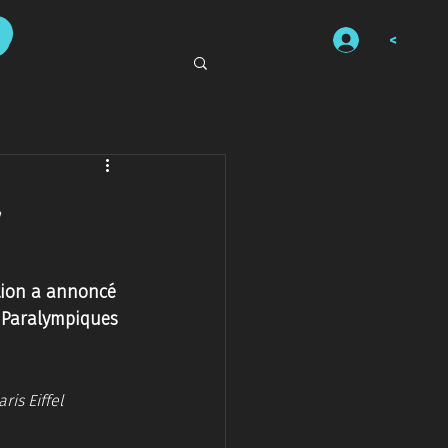
<
à
tion a annoncé 
t Paralympiques 
is Eiffel 