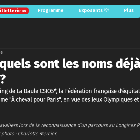
Billetterie
Programme
Exposants 💡
Plus
illetterie 🎫
Billetterie
Programme
Exposants 💡
Plus
Billetterie 🎫
re
 quels sont les noms déj
 ?
ing de La Baule CSIO5*, la Fédération française d'équita
mme "À cheval pour Paris", en vue des Jeux Olympiques e
avaliers lors de la reconnaissance d'un parcours au Longines Par
photo : Charlotte Mercier.  