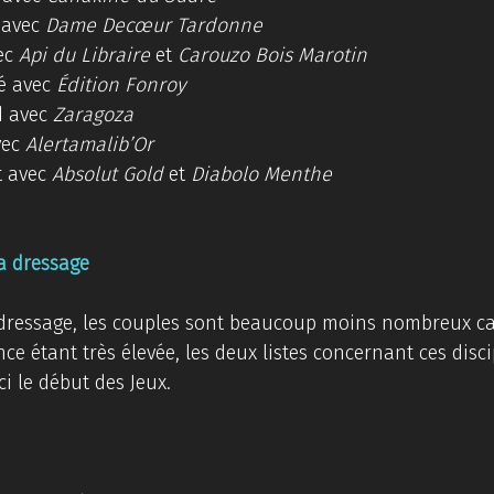
 avec 
Dame Decœur Tardonne
ec 
Api du Libraire
 et 
Carouzo Bois Marotin
 avec 
Édition Fonroy
 avec 
Zaragoza
vec 
Alertamalib’Or
 avec 
Absolut Gold
 et 
Diabolo Menthe
a dressage
dressage, les couples sont beaucoup moins nombreux car 
ence étant très élevée, les deux listes concernant ces disci
ci le début des Jeux. 