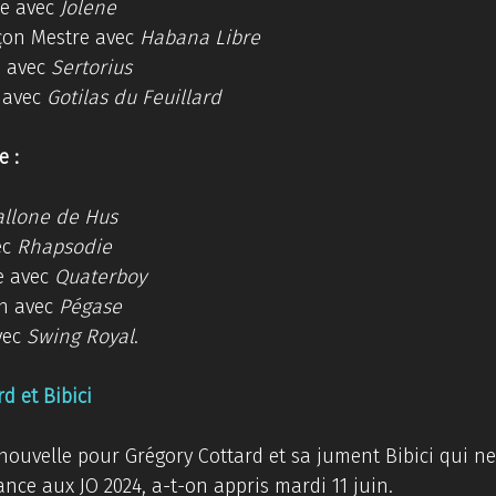
e avec 
Jolene
on Mestre avec 
Habana Libre
 avec 
Sertorius
 avec 
Gotilas du Feuillard
 : 
allone de Hus
c 
Rhapsodie
 avec 
Quaterboy
n avec 
Pégase
ec 
Swing Royal
.
d et Bibici 
 nouvelle pour Grégory Cottard et sa jument Bibici qui n
ance aux JO 2024, a-t-on appris mardi 11 juin. 