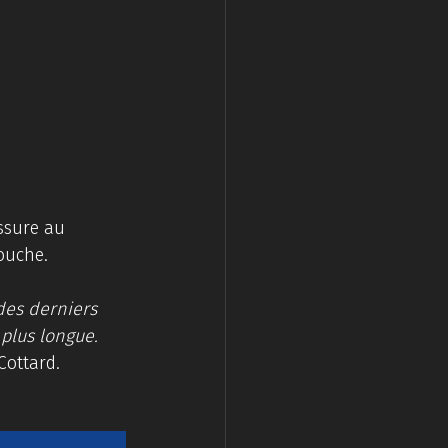
ssure au 
ouche. 
 des derniers 
plus longue. 
Cottard.