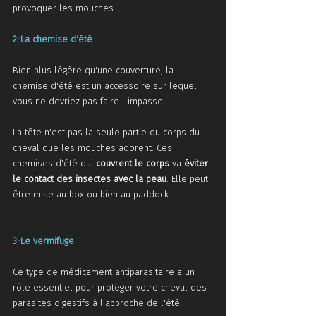
provoquer les mouches.
2-La chemise d'été
Bien plus légère qu'une couverture, la 
chemise d'été est un accessoire sur lequel 
vous ne devriez pas faire l'impasse. 
La tête n'est pas la seule partie du corps du 
cheval que les mouches adorent. Ces 
chemises d'été qui 
couvrent le corps
 va 
éviter 
le contact des insectes avec la peau
. Elle peut 
être mise au box ou bien au paddock. 
3-Le vermifuge
Ce type de médicament antiparasitaire a un 
rôle essentiel pour protéger votre cheval des 
parasites digestifs à l'approche de l'été. 