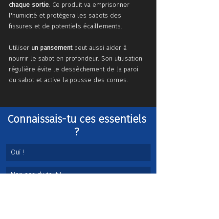
chaque sortie
. Ce produit va emprisonner 
l'humidité et protégera les sabots des 
fissures et de potentiels écaillements. 
Utiliser
 un pansement
 peut aussi aider à 
nourrir le sabot en profondeur. Son utilisation 
régulière évite le dessèchement de la paroi 
du sabot et active la pousse des cornes.
Connaissais-tu ces essentiels 
? 
Oui ! 
Non pas du tout !