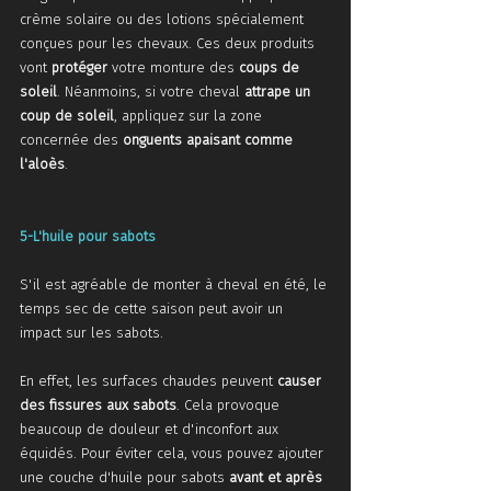
crème solaire ou des lotions spécialement 
conçues pour les chevaux. Ces deux produits 
vont 
protéger
 votre monture des 
coups de 
soleil
. Néanmoins, si votre cheval 
attrape un 
coup de soleil
, appliquez sur la zone 
concernée des 
onguents apaisant comme 
l'aloès
. 
5-L'huile pour sabots 
S'il est agréable de monter à cheval en été, le 
temps sec de cette saison peut avoir un 
impact sur les sabots. 
En effet, les surfaces chaudes peuvent 
causer 
des fissures aux sabots
. Cela provoque 
beaucoup de douleur et d'inconfort aux 
équidés. Pour éviter cela, vous pouvez ajouter 
une couche d'huile pour sabots 
avant et après 