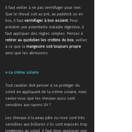
Il faut veiller à ne pas vermifuger pour rien. 
Que le cheval soit au pré, au paddock ou en 
box, il faut 
vermifuger à bon escient
. Pour 
prévénir une potentielle maladie digestive, il 
faut appliquer des règles simples. Pensez à 
retirer au quotidien les crottins du box
, veillez 
à ce que la 
mangeoire soit toujours propre
ainsi que les abreuvoirs.
4-La crème solaire
Tout cavalier doit penser à se protéger du 
soleil en appliquant de la crème solaire, mais 
saviez-vous que les chevaux aussi sont 
sensibles aux rayons UV ? 
Les chevaux à la peau pâle ou rose sont très 
sensibles aux brûlures s'ils sont exposés trop 
longtemps au soleil. Il faut donc appliquer une 