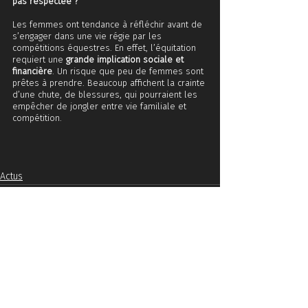
pas respectée ?
Les femmes ont tendance à réfléchir avant de 
s’engager dans une vie régie par les 
compétitions équestres. En effet, l’équitation 
requiert une 
grande implication sociale et 
financière
. Un risque que peu de femmes sont 
prêtes à prendre. Beaucoup affichent la crainte 
d’une chute, de blessures, qui pourraient les 
empêcher de jongler entre vie familiale et 
compétition. 
Actus
Posts similaires
Voir tout