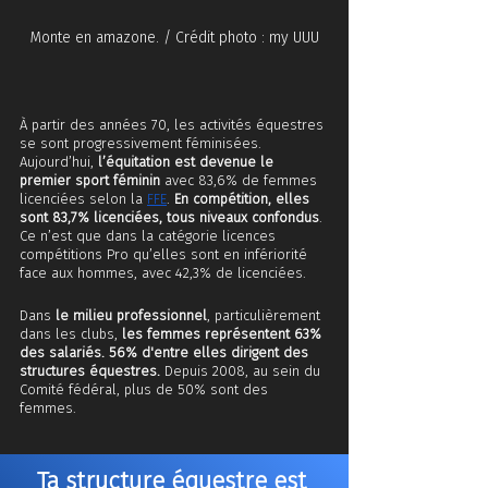
Monte en amazone. / Crédit photo : my UUU
À partir des années 70, les activités équestres 
se sont progressivement féminisées. 
Aujourd’hui, 
l’équitation est devenue le 
premier sport féminin
 avec 83,6% de femmes 
licenciées selon la 
FFE
. 
En compétition, elles 
sont 83,7% licenciées, tous niveaux confondus
. 
Ce n’est que dans la catégorie licences 
compétitions Pro qu’elles sont en infériorité 
face aux hommes, avec 42,3% de licenciées.
Dans 
le milieu professionnel
, particulièrement 
dans les clubs, 
les femmes représentent 63% 
des salariés. 56% d'entre elles dirigent des 
structures équestres.
 Depuis 2008, au sein du 
Comité fédéral, plus de 50% sont des 
femmes. 
Ta structure équestre est 