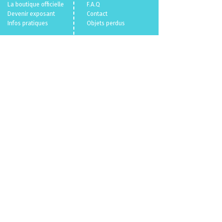
La boutique officielle
F.A.Q
Devenir exposant
Con
tact
Infos pratiques
Objets perdus
Billetterie 🎫
Mentions légales
Politique en matière de cookies
Politique de confidentialité
Conditions Générales de Vente
Qui sommes nous ?
© 2026
VL.
/
Parallele Media.
Un événement
du
CENECA
propulsé par
VL.
parallelemedia.com