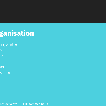
ganisation
 rejoindre
oi
se
act
ts perdus
les de Vente
Qui sommes nous ?