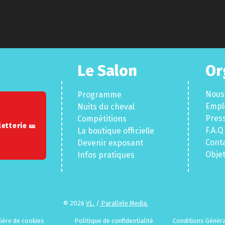
Le Salon
Or
Nous
Programme
Empl
Nuits du cheva
l
Pres
Compéti
tions
letterie 🎫
F.A.Q
La boutique officielle
Con
t
Devenir exposant
Obje
Infos pratiques
© 2026
VL.
/
Parallele Media.
tière de cookies
Politique de confidentialité
Conditions Généra