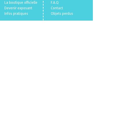
La boutique officielle
F.A.Q
Devenir exposant
Con
tact
Infos pratiques
Objets perdus
Billetterie 🎫
Mentions légales
Politique en matière de cookies
Politique de confidentialité
Conditions Générales de Vente
Qui sommes nous ?
© 2026
VL.
/
Parallele Media.
Un événement
du
CENECA
propulsé par
VL.
parallelemedia.com