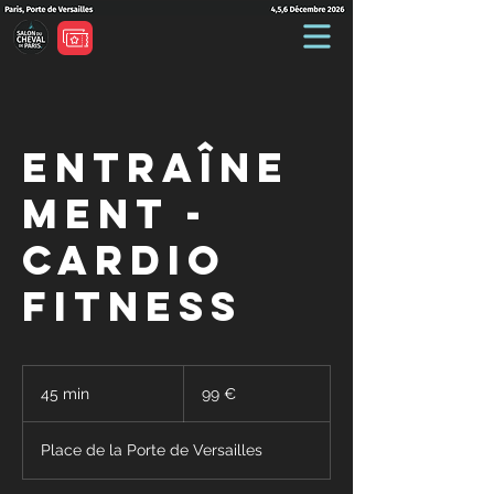
Entraîne
ment -
Cardio
Fitness
99
euros
45 min
4
99 €
5
m
Place de la Porte de Versailles
i
n