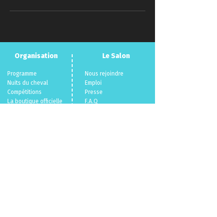
Organisation
Le Salon
Programme
Nous rejoindre
Nuits du cheva
l
Emploi
Compéti
tions
Presse
La boutique officielle
F.A.Q
Devenir exposant
Con
tact
Infos pratiques
Objets perdus
Billetterie 🎫
Mentions légales
Politique en matière de cookies
Politique de confidentialité
Conditions Générales de Vente