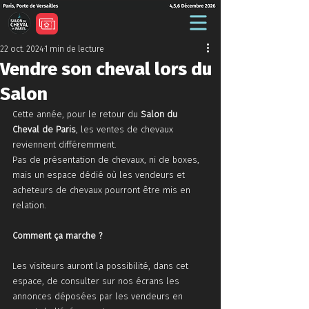
22 oct. 2024
1 min de lecture
Vendre son cheval lors du
Salon
Cette année, pour le retour du 
Salon du 
Cheval de Paris
, les ventes de chevaux 
reviennent différemment.
Pas de présentation de chevaux, ni de boxes, 
mais un espace dédié où les vendeurs et 
acheteurs de chevaux pourront être mis en 
relation.
Comment ça marche ?
Les visiteurs auront la possibilité, dans cet 
espace, de consulter sur nos écrans les 
annonces déposées par les vendeurs en 