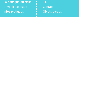
La boutique officielle
F.A.Q
Devenir exposant
Con
tact
Infos pratiques
Objets perdus
Billetterie 🎫
Mentions légales
Politique en matière de cookies
Politique de confidentialité
Conditions Générales de Vente
Qui sommes nous ?
© 2026
VL.
/
Parallele Media.
Un événement
du
CENECA
propulsé par
VL.
parallelemedia.com