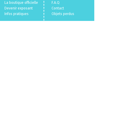
La boutique officielle
F.A.Q
Devenir exposant
Con
tact
Infos pratiques
Objets perdus
Billetterie 🎫
Mentions légales
Politique en matière de cookies
Politique de confidentialité
Conditions Générales de Vente
Qui sommes nous ?
© 2026
VL.
/
Parallele Media.
Un événement
du
CENECA
propulsé par
VL.
parallelemedia.com