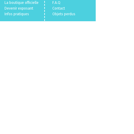
La boutique officielle
F.A.Q
Devenir exposant
Con
tact
Infos pratiques
Objets perdus
Billetterie 🎫
Mentions légales
Politique en matière de cookies
Politique de confidentialité
Conditions Générales de Vente
Qui sommes nous ?
© 2026
VL.
/
Parallele Media.
Un événement
du
CENECA
propulsé par
VL.
parallelemedia.com