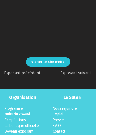
Visiter le site web >
Exposant précédent
Exposant suivant
Organisation
Le Salon
Programme
Nous rejoindre
Nuits du cheva
l
Emploi
Compéti
tions
Presse
La boutique officielle
F.A.Q
Devenir exposant
Con
tact