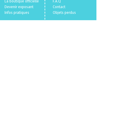
La boutique officielle
F.A.Q
Devenir exposant
Con
tact
Infos pratiques
Objets perdus
Billetterie 🎫
Mentions légales
Politique en matière de cookies
Politique de confidentialité
Conditions Générales de Vente
Qui sommes nous ?
© 2026
VL.
/
Parallele Media.
Un événement
du
CENECA
propulsé par
VL.
parallelemedia.com