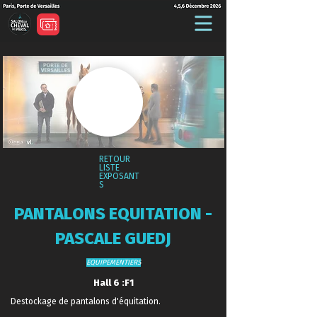
RETOUR
LISTE
EXPOSANT
S
PANTALONS EQUITATION -
PASCALE GUEDJ
EQUIPEMENTIERS
Hall 6 :F1
Destockage de pantalons d'équitation.