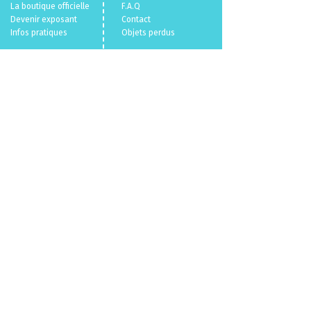
La boutique officielle
F.A.Q
Devenir exposant
Con
tact
Infos pratiques
Objets perdus
Billetterie 🎫
Mentions légales
Politique en matière de cookies
Politique de confidentialité
Conditions Générales de Vente
Qui sommes nous ?
© 2026
VL.
/
Parallele Media.
Un événement
du
CENECA
propulsé par
VL.
parallelemedia.com