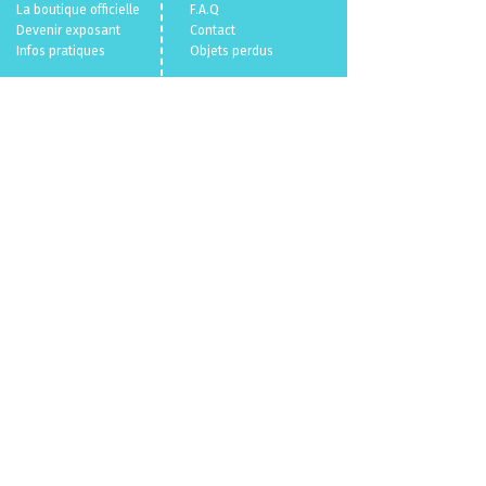
La boutique officielle
F.A.Q
Devenir exposant
Con
tact
Infos pratiques
Objets perdus
Billetterie 🎫
Mentions légales
Politique en matière de cookies
Politique de confidentialité
Conditions Générales de Vente
Qui sommes nous ?
© 2026
VL.
/
Parallele Media.
Un événement
du
CENECA
propulsé par
VL.
parallelemedia.com