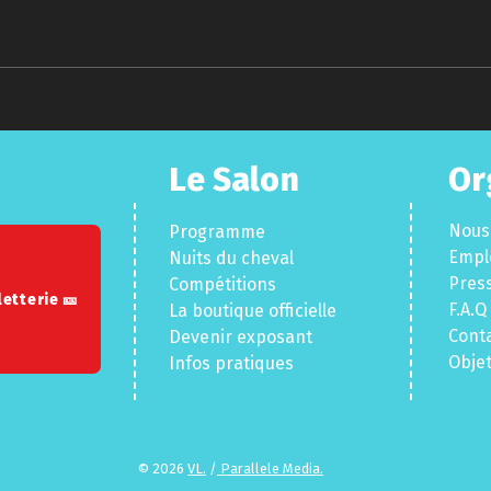
Le Salon
Or
Nous
Programme
Empl
Nuits du cheva
l
Pres
Compéti
tions
letterie 🎫
F.A.Q
La boutique officielle
Con
t
Devenir exposant
Obje
Infos pratiques
© 2026
VL.
/
Parallele Media.