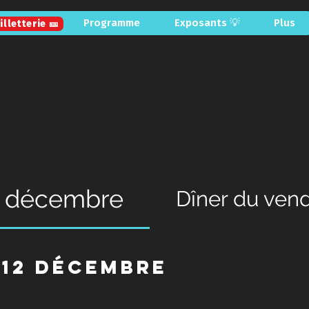
Billetterie
Programme
Exposants 💡
Plus
illetterie 🎫
2 décembre
Dîner du ven
 12 décembre