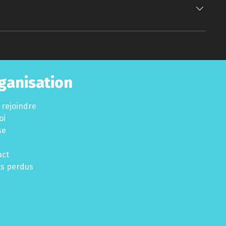
ganisation
 rejoindre
oi
se
act
ts perdus