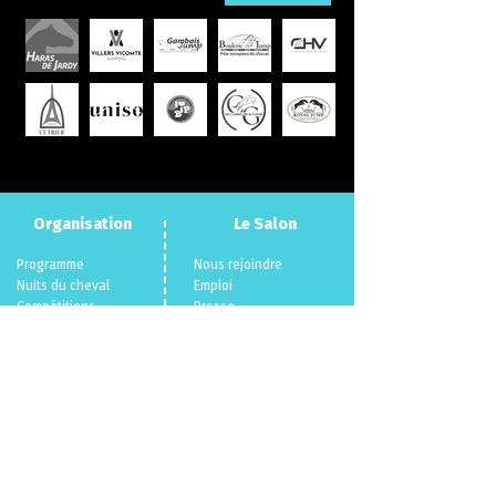
Organisation
Le Salon
Programme
Nous rejoindre
Nuits du cheva
l
Emploi
Compéti
tions
Presse
La boutique officielle
F.A.Q
Devenir exposant
Con
tact
Infos pratiques
Objets perdus
Billetterie 🎫