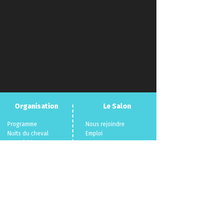
Organisation
Le Salon
Programme
Nous rejoindre
Nuits du cheva
l
Emploi
Compéti
tions
Presse
La boutique officielle
F.A.Q
Devenir exposant
Con
tact
Infos pratiques
Objets perdus
Billetterie 🎫