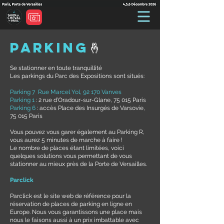
parking
🤞
Se stationner en toute tranquillité
Les parkings du Parc des Expositions sont situés:
Parking 7 Rue Marcel Yol, 92 170 Vanves
Parking 1
: 2 rue d’Oradour-sur-Glane, 75 015 Paris
Parking 6
: accès Place des Insurgés de Varsovie,
75 015 Paris
Vous pouvez vous garer également au Parking R,
vous aurez 5 minutes de marche à faire !
Le nombre de places étant limitées, voici
quelques solutions vous permettant de vous
stationner au mieux près de la Porte de Versailles.
Parclick
Parclick est le site web de référence pour la
réservation de places de parking en ligne en
Europe. Nous vous garantissons une place mais
nous le faisons aussi à un prix imbattable avec