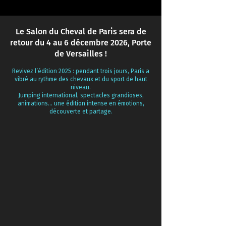
Le Salon du Cheval de Paris sera de
retour du 4 au 6 décembre 2026, Porte
de Versailles !
Revivez l’édition 2025 : pendant trois jours, Paris a
vibré au rythme des chevaux et du sport de haut
niveau.
Jumping international, spectacles grandioses,
animations… une édition intense en émotions,
découverte et partage.