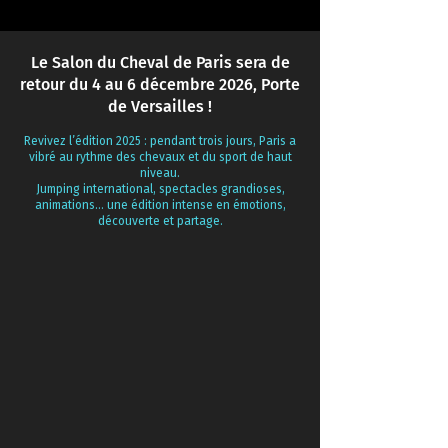
Le Salon du Cheval de Paris sera de
retour du 4 au 6 décembre 2026, Porte
de Versailles !
Revivez l’édition 2025 : pendant trois jours, Paris a
vibré au rythme des chevaux et du sport de haut
niveau.
Jumping international, spectacles grandioses,
animations… une édition intense en émotions,
découverte et partage.