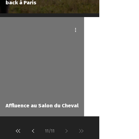
back à Paris
Affluence au Salon du Cheval
11
/
11